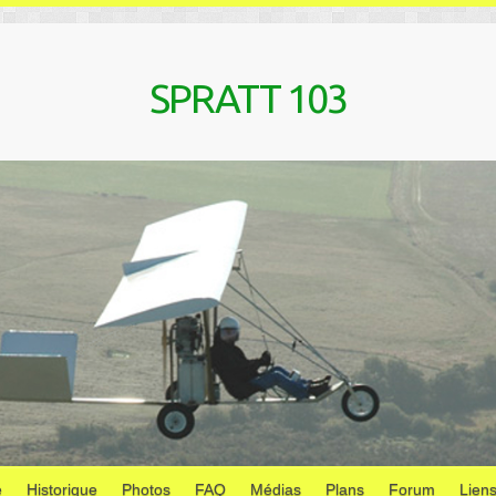
SPRATT 103
e
Historique
Photos
FAQ
Médias
Plans
Forum
Lien