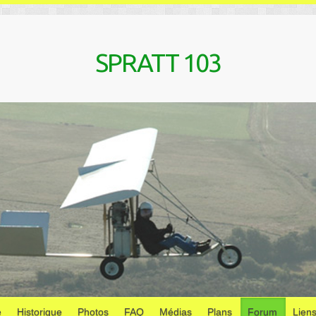
SPRATT 103
e
Historique
Photos
FAQ
Médias
Plans
Forum
Lien